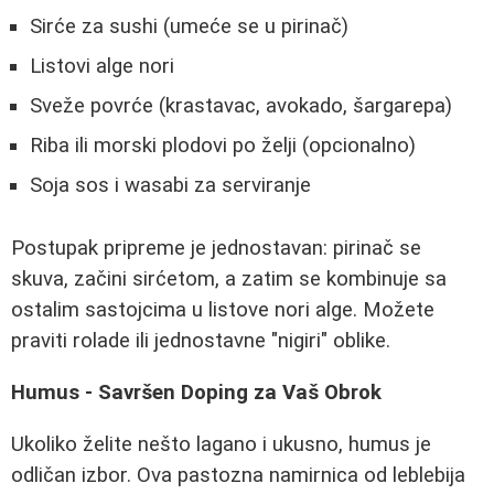
Sirće za sushi (umeće se u pirinač)
Listovi alge nori
Sveže povrće (krastavac, avokado, šargarepa)
Riba ili morski plodovi po želji (opcionalno)
Soja sos i wasabi za serviranje
Postupak pripreme je jednostavan: pirinač se
skuva, začini sirćetom, a zatim se kombinuje sa
ostalim sastojcima u listove nori alge. Možete
praviti rolade ili jednostavne "nigiri" oblike.
Humus - Savršen Doping za Vaš Obrok
Ukoliko želite nešto lagano i ukusno, humus je
odličan izbor. Ova pastozna namirnica od leblebija