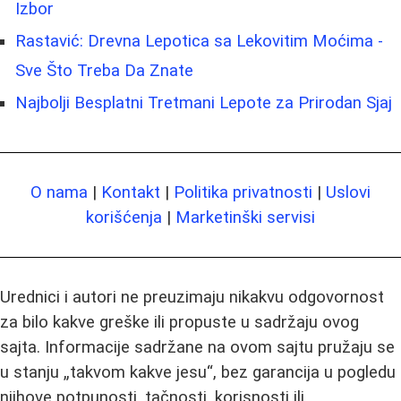
Izbor
Rastavić: Drevna Lepotica sa Lekovitim Moćima -
Sve Što Treba Da Znate
Najbolji Besplatni Tretmani Lepote za Prirodan Sjaj
O nama
|
Kontakt
|
Politika privatnosti
|
Uslovi
korišćenja
|
Marketinški servisi
Urednici i autori ne preuzimaju nikakvu odgovornost
za bilo kakve greške ili propuste u sadržaju ovog
sajta. Informacije sadržane na ovom sajtu pružaju se
u stanju „takvom kakve jesu“, bez garancija u pogledu
njihove potpunosti, tačnosti, korisnosti ili