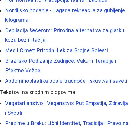
Hormonska Kontracepcija: Istine i Zablude
Nordijsko hodanje - Lagana rekreacija za gubljenje
kilograma
Depilacija šećerom: Prirodna alternativa za glatku
kožu bez iritacija
Med i Cimet: Prirodni Lek za Brojne Bolesti
Brazilsko Podizanje Zadnjice: Vakum Terapija i
Efektne Vežbe
Abdominoplastika posle trudnoće: Iskustva i saveti
Tekstovi na srodnim blogovima
Vegetarijanstvo i Veganstvo: Put Empatije, Zdravlja
i Svesti
Prezime u Braku: Lični Identitet, Tradicija i Pravo na