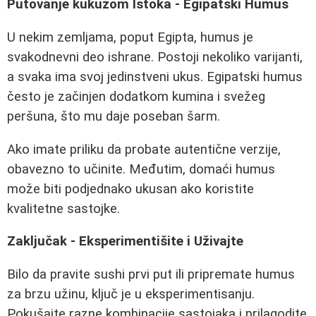
Putovanje kukuzom Istoka - Egipatski Humus
U nekim zemljama, poput Egipta, humus je
svakodnevni deo ishrane. Postoji nekoliko varijanti,
a svaka ima svoj jedinstveni ukus. Egipatski humus
često je začinjen dodatkom kumina i svežeg
peršuna, što mu daje poseban šarm.
Ako imate priliku da probate autentične verzije,
obavezno to učinite. Međutim, domaći humus
može biti podjednako ukusan ako koristite
kvalitetne sastojke.
Zaključak - Eksperimentišite i Uživajte
Bilo da pravite sushi prvi put ili pripremate humus
za brzu užinu, ključ je u eksperimentisanju.
Pokušajte razne kombinacije sastojaka i prilagodite