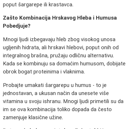
poput šargarepe ili krastavca.
Zašto Kombinacija Hrskavog Hleba i Humusa
Pobedjuje?
Mnogi ljudi izbegavaju hleb zbog visokog unosa
ugljenih hidrata, ali hrskavi hlebovi, poput onih od
integralnog brašna, pružaju odličnu alternativu.
Kada se kombinuju sa domaćim humusom, dobijate
obrok bogat proteinima i vlaknima.
Probajte umakati šargarepu u humus - to je
jednostavan, a ukusan način da unesete više
vitamina u svoju ishranu. Mnogi ljudi primetili su da
im se ova kombinacija toliko dopada da često
zamenjuje klasične užine.