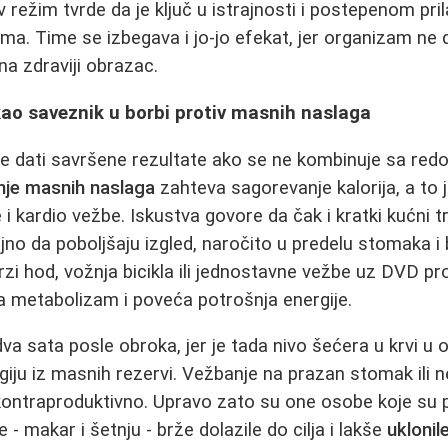
 režim tvrde da je ključ u istrajnosti i postepenom pri
ima. Time se izbegava i jo-jo efekat, jer organizam ne 
na zdraviji obrazac.
kao saveznik u borbi protiv masnih naslaga
će dati savršene rezultate ako se ne kombinuje sa re
nje masnih naslaga
zahteva sagorevanje kalorija, a to j
i kardio vežbe. Iskustva govore da čak i kratki kućni t
o da poboljšaju izgled, naročito u predelu stomaka i bu
 brzi hod, vožnja bicikla ili jednostavne vežbe uz DVD p
 metabolizam i poveća potrošnja energije.
dva sata posle obroka, jer je tada nivo šećera u krvi u 
rgiju iz masnih rezervi. Vežbanje na prazan stomak ili
kontraproduktivno. Upravo zato su one osobe koje su 
- makar i šetnju - brže dolazile do cilja i lakše
ukloni