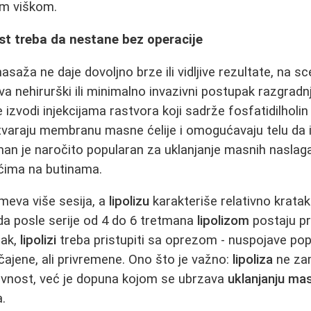
im viškom.
st treba da nestane bez operacije
masaža ne daje dovoljno brze ili vidljive rezultate, na 
a nehirurški ili minimalno invazivni postupak razgradnj
 izvodi injekcijama rastvora koji sadrže fosfatidilholin 
tvaraju membranu masne ćelije i omogućavaju telu da 
tman je naročito popularan za uklanjanje masnih naslag
čićima na butinama.
eva više sesija, a
lipolizu
karakteriše relativno krata
 da posle serije od 4 do 6 tretmana
lipolizom
postaju pr
pak,
lipolizi
treba pristupiti sa oprezom - nuspojave poput
čajene, ali privremene. Ono što je važno:
lipoliza
ne za
ktivnost, već je dopuna kojom se ubrzava
uklanjanju ma
.