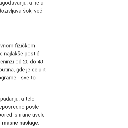
lagođavanju, a ne u
doživljava šok, već
dovnom fizičkom
e najlakše postići
reninzi od 20 do 40
tina, gde je celulit
rograme - sve to
opadanju, a telo
 neposredno posle
pored ishrane uvele
le masne naslage
.