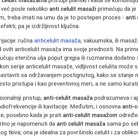
i celulit masažama
pristupi planski i kada se kombinu
i već posle nekoliko
anti celulit masaži
primećuju da je k
m, treba imati na umu da je to postepen proces -
anti
fekti, pa je izdržljivost ključna.
rijacije: ručna
anticelulit masaža
, vakuumska, ili masaž
 ovih anticelulit masaža ima svoje prednosti. Na primer
čuju eterična ulja poput grejpa ili ruzmarina dodatno 
kon serije anticelulit masaže, vidljivost celulita može s
nastaviti sa održavanjem postignutog, kako se stanje ne
esto pristupa i kao preventivnoj meri, a ne samo kurati
sionalniji pristup,
anti-celulit masaža
podrazumeva i a
diofrekvencije ili kavitacije. Međutim, i osnovna
anti-c
ate, posebno kada je prati
anti-celulit masažom
određen
 Bitno je napomenuti da
anti celulit masaža
sama po sebi
og tkiva; ona je idealna za površinski celulit i za oblik