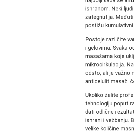
najbolji kada se
ant
ishranom. Neki ljud
zategnutija. Međuti
postižu kumulativni e
Postoje različite va
i gelovima. Svaka od
masažama koje uklju
mikrocirkulacija. Na
odsto, ali je važno 
anticelulit masaži č
Ukoliko želite profe
tehnologiju poput ra
dati odlične rezult
ishrani i vežbanju.
velike količine masn