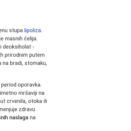
scenu stupa
lipoliza
.
e masnih ćelija.
i deoksiholat -
ih prirodnim putem
a na bradi, stomaku,
k period oporavka.
imetno mršaviji na
 crvenila, otoka ili
menjuje zdravu
snih naslaga
na