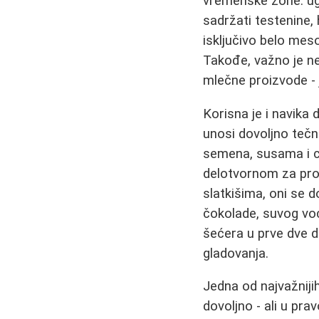
vremenske zone: ugl
sadržati testenine, 
isključivo belo meso,
Takođe, važno je ne
mlečne proizvode - 
Korisna je i navik
unosi dovoljno teč
semena, susama i c
delotvornom za pro
slatkišima, oni se 
čokolade, suvog voć
šećera u prve dve do
gladovanja.
Jedna od najvažnijih
dovoljno - ali u pra