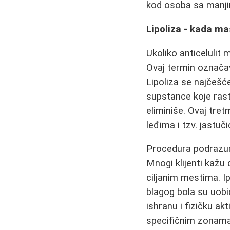
kod osoba sa manj
Lipoliza - kada ma
Ukoliko anticelulit 
Ovaj termin označav
Lipoliza se najčešće
supstance koje ras
eliminiše. Ovaj tre
leđima i tzv. jastu
Procedura podrazum
Mnogi klijenti kažu
ciljanim mestima. I
blagog bola su uobi
ishranu i fizičku a
specifičnim zonama