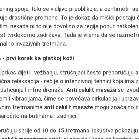
ening spoje, telo se vidljivo preoblikuje, a centimetri s
je drastične promene. To je dokaz da mišići postaju č
m, nekada ni to nije dovoljno za regije poput natkoleni
ast tvrdokorno zadržava. Tada je vreme da se razmot
alno invazivnih tretmana.
- prvi korak ka glatkoj koži
uprkos dijeti i vežbanju, stručnjaci često preporučuju
a
na relaksacija - reč je o intenzivnoj tehnici koja ima za
dsticanje limfne drenaže.
Anti celulit masaža
se izvod
em i vibracijama, čime se povećava cirkulacija i ubrz
ovnim tretmanima
anti celulit masaže
mogu značajno da
aročito na butinama i zadnjici.
ručuju serije od 10 do 15 tretmana, iskustva pokazuju 