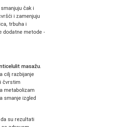
e smanjuju čak i
vršći i zamenjuju
ca, trbuha i
re dodatne metode -
nticelulit masažu
.
 cilj razbijanje
i čvrstim
ava metabolizam
 smanje izgled
da su rezultati