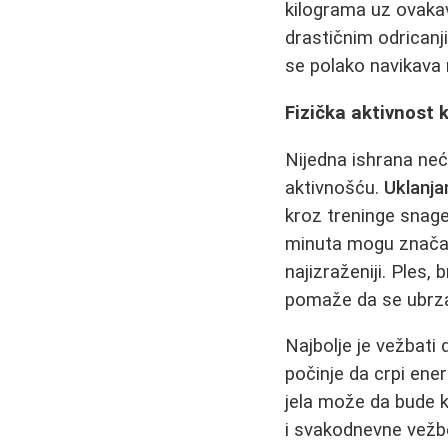
kilograma uz ovakav
drastičnim odricanj
se polako navikava 
Fizička aktivnost 
Nijedna ishrana ne
aktivnošću.
Uklanja
kroz treninge snage 
minuta mogu značajn
najizraženiji. Ples,
pomaže da se ubrza
Najbolje je vežbati 
počinje da crpi ene
jela može da bude 
i svakodnevne vežbe 