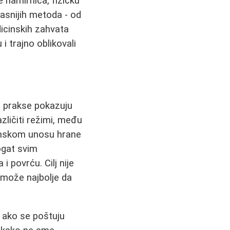
namirnica, fizičku
kasnijih metoda - od
dicinskih zahvata
i trajno oblikovali
iz prakse pokazuju
zličiti režimi, među
nskom unosu hrane
ogat svim
 povrću. Cilj nije
 može najbolje da
 ako se poštuju