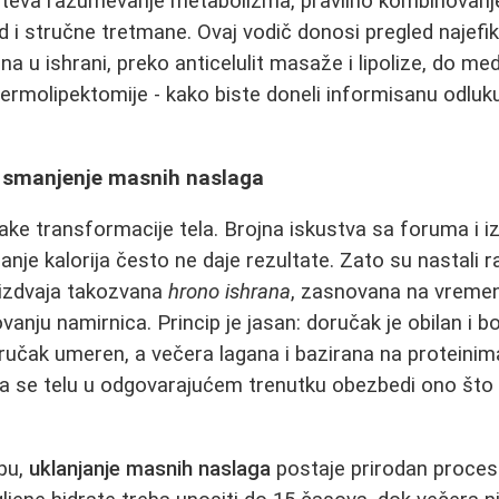
teva razumevanje metabolizma, pravilno kombinovanje 
d i stručne tretmane. Ovaj vodič donosi pregled najefi
a u ishrani, preko anticelulit masaže i lipolize, do me
dermolipektomije - kako biste doneli informisanu odluku 
 smanjenje masnih naslaga
vake transformacije tela. Brojna iskustva sa foruma i 
nje kalorija često ne daje rezultate. Zato su nastali ra
izdvaja takozvana
hrono ishrana
, zasnovana na vreme
vanju namirnica. Princip je jasan: doručak je obilan i b
učak umeren, a večera lagana i bazirana na proteinima i
 da se telu u odgovarajućem trenutku obezbedi ono što
pu,
uklanjanje masnih naslaga
postaje prirodan proces