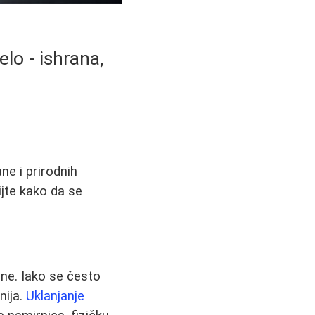
lo - ishrana,
ne i prirodnih
ijte kako da se
dine. Iako se često
nija.
Uklanjanje