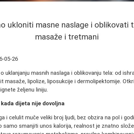
o ukloniti masne naslage i oblikovati te
masaže i tretmani
6-05-26
 uklanjanju masnih naslaga i oblikovanju tela: od ishra
t masaže, lipolize, liposukcije i dermolipektomije. Otkr
ignete željenu liniju.
 kada dijeta nije dovoljna
 i celulit muče veliki broj ljudi, bez obzira na pol i go
o samo smanjiti unos kalorija, realnost je znatno slože