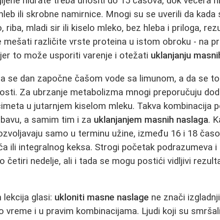
jene hidrate treba unositi do 15 časova, dok večera 
hleb ili skrobne namirnice. Mnogi su se uverili da kada
 riba, mladi sir ili kiselo mleko, bez hleba i priloga, rez
 mešati različite vrste proteina u istom obroku - na p
jer to može usporiti varenje i otežati
uklanjanju masni
a da se dan započne čašom vode sa limunom, a da se t
nosti. Za ubrzanje metabolizma mnogi preporučuju do
imeta u jutarnjem kiselom mleku. Takva kombinacija p
bavu, a samim tim i za
uklanjanjem masnih naslaga
. K
dozvoljavaju samo u terminu užine, između 16 i 18 časov
a ili integralnog keksa. Strogi početak podrazumeva i
 četiri nedelje, ali i tada se mogu postići vidljivi rezul
 lekcija glasi:
ukloniti masne naslage
ne znači izgladnji
vo vreme i u pravim kombinacijama. Ljudi koji su smršali