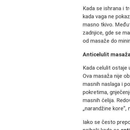
Kada se ishrana i tr
kada vaga ne pokazu
masno tkivo. Međuti
zadnjice, gde se m
od masaže do minim
Anticelulit masaža 
Kada celulit ostaje 
Ova masaža nije obič
masnih naslaga i po
pokretima, gnječenj
masnih ćelija. Red
„narandžine kore“, n
Iako se često prepo