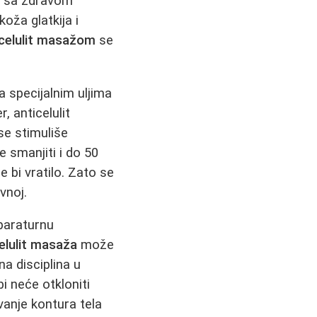
ju sa zdravom
oža glatkija i
 celulit masažom
se
a specijalnim uljima
, anticelulit
se stimuliše
e smanjiti i do 50
 bi vratilo. Zato se
vnoj.
paraturnu
elulit masaža
može
a disciplina u
 neće otkloniti
ovanje kontura tela