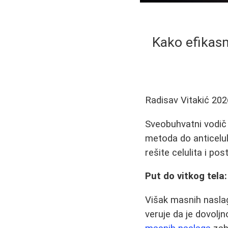
Kako efikasn
Radisav Vitakić
202
Sveobuhvatni vodič o
metoda do anticeluli
rešite celulita i post
Put do vitkog tela:
Višak masnih naslaga
veruje da je dovoljn