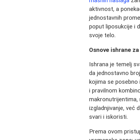
masnih naslaga
zah
aktivnost, a poneka
jednostavnih promen
poput liposukcije i 
svoje telo.
Osnove ishrane za
Ishrana je temelj s
da jednostavno broja
kojima se posebno 
i pravilnom kombino
makronutrijentima, r
izgladnjivanje, već
svari i iskoristi.
Prema ovom pristu