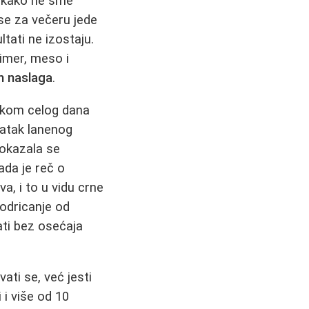
nikako ne sme
 se za večeru jede
ultati ne izostaju.
rimer, meso i
h naslaga
.
okom celog dana
datak lanenog
okazala se
ada je reč o
a, i to u vidu crne
 odricanje od
tati bez osećaja
vati se, već jesti
 i više od 10