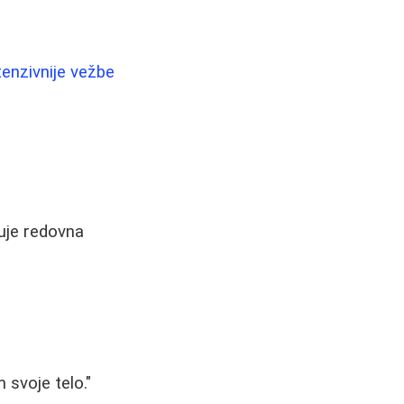
tenzivnije vežbe
čuje redovna
svoje telo."