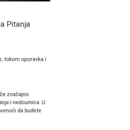
a Pitanja
je, tokom oporavka i
ože značajno
anja i nedoumica. U
omoći da budete