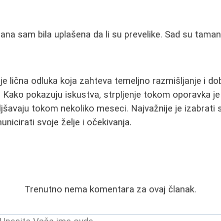
ana sam bila uplašena da li su prevelike. Sad su taman.
je lična odluka koja zahteva temeljno razmišljanje i d
 Kako pokazuju iskustva, strpljenje tokom oporavka je k
šavaju tokom nekoliko meseci. Najvažnije je izabrati
unicirati svoje želje i očekivanja.
Trenutno nema komentara za ovaj članak.