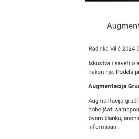
Augmenta
Radinka Vilić
2024-
Iskustva i saveti o
nakon nje. Podela p
Augmentacija Grudi
Augmentacija grudi 
poboljšati samopou
ovom članku, anon
informisani.