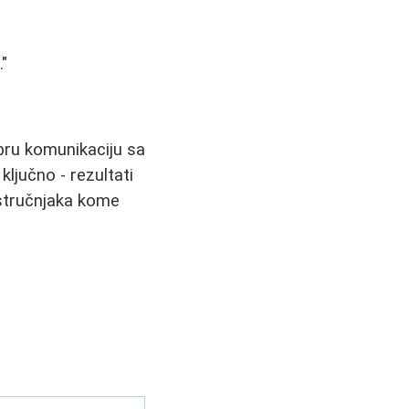
"
obru komunikaciju sa
ljučno - rezultati
 stručnjaka kome