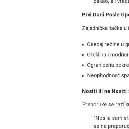
pakao, ali vrede
Prvi Dani Posle Op
Zajedničke tačke u 
Osećaj težine u g
Oteklina i modrici
Ograničena pokret
Neophodnost spa
Nositi ili ne Nositi
Preporuke se razlik
"Nosila sam st
se ne preporuč