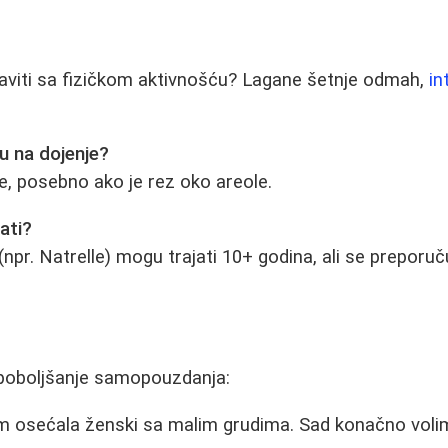
viti sa fizičkom aktivnošću? Lagane šetnje odmah,
in
ču na dojenje?
ne, posebno ako je rez oko areole.
ati?
(npr. Natrelle) mogu trajati 10+ godina, ali se preporu
poboljšanje samopouzdanja:
m osećala ženski sa malim grudima. Sad konačno volim 