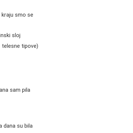
a kraju smo se
nski sloj
e telesne tipove)
dana sam pila
a dana su bila