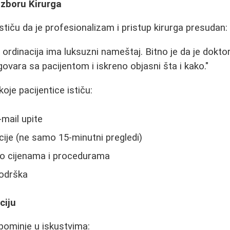
 Izboru Kirurga
stiču da je profesionalizam i pristup kirurga presudan:
li ordinacija ima luksuzni nameštaj. Bitno je da je dokt
ovara sa pacijentom i iskreno objasni šta i kako."
koje pacijentice ističu:
mail upite
cije (ne samo 15-minutni pregledi)
o cijenama i procedurama
odrška
ciju
pominje u iskustvima: