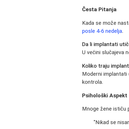
Česta Pitanja
Kada se može nasta
posle 4-6 nedelja
.
Da li implantati uti
U većini slučajeva 
Koliko traju implant
Moderni implantati 
kontrola.
Psihološki Aspekt
Mnoge žene ističu 
"Nikad se nisa