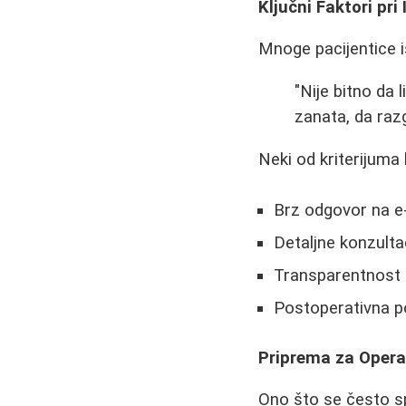
Ključni Faktori pri
Mnoge pacijentice i
"Nije bitno da 
zanata, da razg
Neki od kriterijuma 
Brz odgovor na e-
Detaljne konzulta
Transparentnost 
Postoperativna p
Priprema za Opera
Ono što se često s