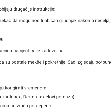
bijaju drugačije instrukcije:
 rekao da mogu nositi običan grudnjak nakon 6 nedelja,
va
ećina pacijentica je zadovoljna:
a su postale mekše i pokretnije. Sad izgledaju potpuno
gu korigirati vremenom
Contractubex, Dermatix gelovi pomažu)
cama se vraća postepeno