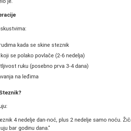
lo je."
eracije
iskustvima:
rudima kada se skine steznik
 koji se polako povlače (2-6 nedelja)
ljivost ruku (posebno prva 3-4 dana)
vanja na leđima
 Steznik?
uju:
eznik 4 nedelje dan-noć, plus 2 nedelje samo noću. Žič
uju bar godinu dana."