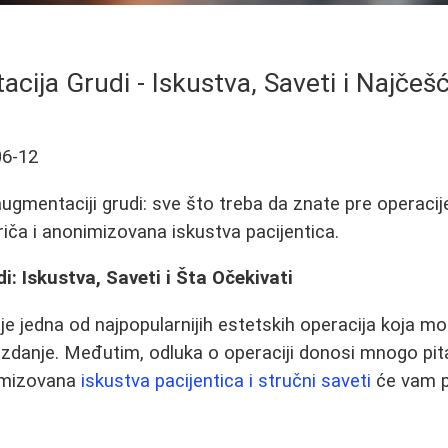
cija Grudi - Iskustva, Saveti i Najčešć
06-12
 augmentaciji grudi: sve što treba da znate pre operaci
riča i anonimizovana iskustva pacijentica.
: Iskustva, Saveti i Šta Očekivati
je jedna od najpopularnijih estetskih operacija koja m
zdanje. Međutim, odluka o operaciji donosi mnogo pit
imizovana
iskustva pacijentica i stručni saveti
će vam p