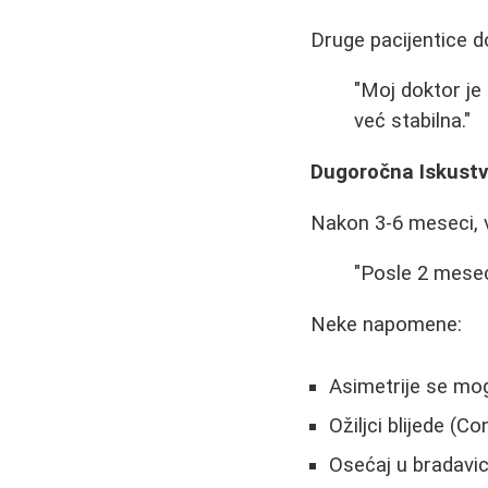
Druge pacijentice do
"Moj doktor je
već stabilna."
Dugoročna Iskust
Nakon 3-6 meseci, v
"Posle 2 mesec
Neke napomene:
Asimetrije se mo
Ožiljci blijede (
Osećaj u bradavi