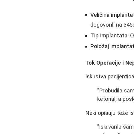
Veličina implanta
dogovorili na 345c
Tip implantata:
Ok
Položaj implantat
Tok Operacije i N
Iskustva pacijentica
"Probudila sam
ketonal, a posl
Neki opisuju teže i
"Iskrvarila sa