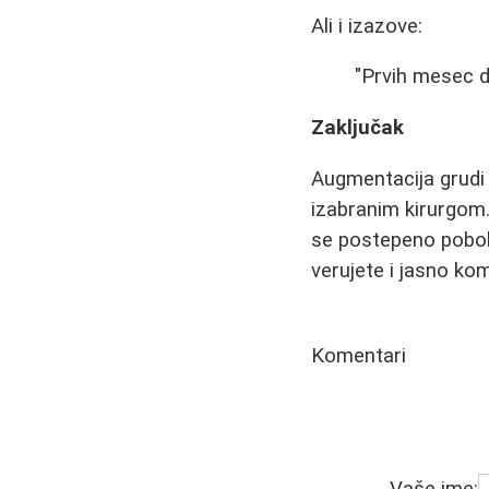
Ali i izazove:
"Prvih mesec d
Zaključak
Augmentacija grudi 
izabranim kirurgom.
se postepeno pobolj
verujete i jasno kom
Komentari
Vaše ime: