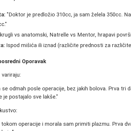
ta:
"Doktor je predložio 310cc, ja sam želela 350cc. N
c."
rugli vs anatomski, Natrelle vs Mentor, hrapavi površi
a:
Ispod mišića ili iznad (različite prednosti za različit
eposredni Oporavak
 variraju:
 se odmah posle operacije, bez jakih bolova. Prva tri 
e je postajalo sve lakše."
skustvo:
m tokom operacije i morala sam primiti plazmu. Prva dv